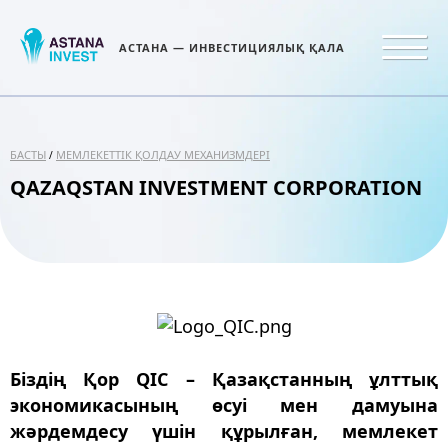
АСТАНА — ИНВЕСТИЦИЯЛЫҚ ҚАЛА
БАСТЫ
МЕМЛЕКЕТТІК ҚОЛДАУ МЕХАНИЗМДЕРІ
/
QAZAQSTAN INVESTMENT CORPORATION
Біздің Қор QIC – Қазақстанның ұлттық
экономикасының өсуі мен дамуына
жәрдемдесу үшін құрылған, мемлекет