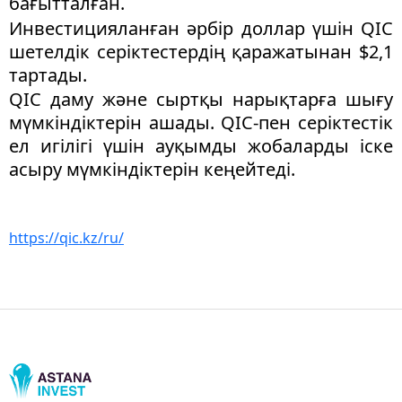
бағытталған.
Инвестицияланған әрбір доллар үшін QIC
шетелдік серіктестердің қаражатынан $2,1
тартады.
QIC даму және сыртқы нарықтарға шығу
мүмкіндіктерін ашады. QIC-пен серіктестік
ел игілігі үшін ауқымды жобаларды іске
асыру мүмкіндіктерін кеңейтеді.
https://qic.kz/ru/