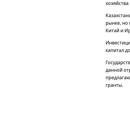
хозяйства 
Казахстан
рынке, но
Китай и И
Инвестици
капитал до
Государст
данной от
предлагаю
гранты.