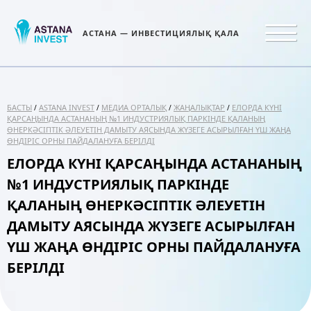
АСТАНА — ИНВЕСТИЦИЯЛЫҚ ҚАЛА
БАСТЫ
ASTANA INVEST
МЕДИА ОРТАЛЫҚ
ЖАҢАЛЫҚТАР
ЕЛОРДА КҮНІ
/
/
/
/
ҚАРСАҢЫНДА АСТАНАНЫҢ №1 ИНДУСТРИЯЛЫҚ ПАРКІНДЕ ҚАЛАНЫҢ
ӨНЕРКӘСІПТІК ӘЛЕУЕТІН ДАМЫТУ АЯСЫНДА ЖҮЗЕГЕ АСЫРЫЛҒАН ҮШ ЖАҢА
ӨНДІРІС ОРНЫ ПАЙДАЛАНУҒА БЕРІЛДІ
ЕЛОРДА КҮНІ ҚАРСАҢЫНДА АСТАНАНЫҢ
№1 ИНДУСТРИЯЛЫҚ ПАРКІНДЕ
ҚАЛАНЫҢ ӨНЕРКӘСІПТІК ӘЛЕУЕТІН
ДАМЫТУ АЯСЫНДА ЖҮЗЕГЕ АСЫРЫЛҒАН
ҮШ ЖАҢА ӨНДІРІС ОРНЫ ПАЙДАЛАНУҒА
БЕРІЛДІ