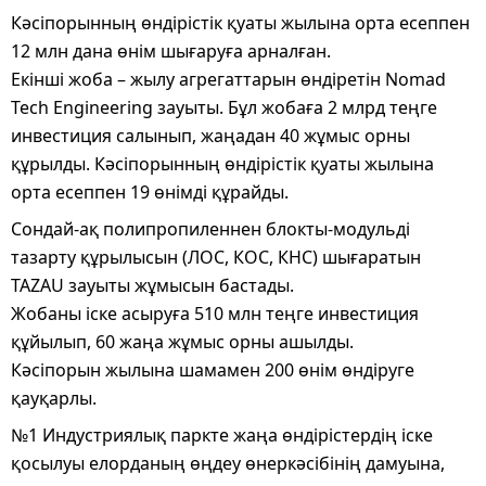
Кәсіпорынның өндірістік қуаты жылына орта есеппен
12 млн дана өнім шығаруға арналған.
Екінші жоба – жылу агрегаттарын өндіретін Nomad
Tech Engineering зауыты. Бұл жобаға 2 млрд теңге
инвестиция салынып, жаңадан 40 жұмыс орны
құрылды. Кәсіпорынның өндірістік қуаты жылына
орта есеппен 19 өнімді құрайды.
Сондай-ақ полипропиленнен блокты-модульді
тазарту құрылысын (ЛОС, КОС, КНС) шығаратын
TAZAU зауыты жұмысын бастады.
Жобаны іске асыруға 510 млн теңге инвестиция
құйылып, 60 жаңа жұмыс орны ашылды.
Кәсіпорын жылына шамамен 200 өнім өндіруге
қауқарлы.
№1 Индустриялық паркте жаңа өндірістердің іске
қосылуы елорданың өңдеу өнеркәсібінің дамуына,