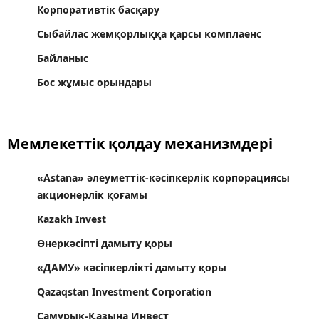
Корпоративтік басқару
Сыбайлас жемқорлыққа қарсы комплаенс
Байланыс
Бос жұмыс орындары
Мемлекеттік қолдау механизмдері
«Astana» әлеуметтік-кәсіпкерлік корпорациясы
акционерлік қоғамы
Kazakh Invest
Өнеркәсіпті дамыту қоры
«ДАМУ» кәсіпкерлікті дамыту қоры
Qazaqstan Investment Corporation
Самұрык-Қазына Инвест